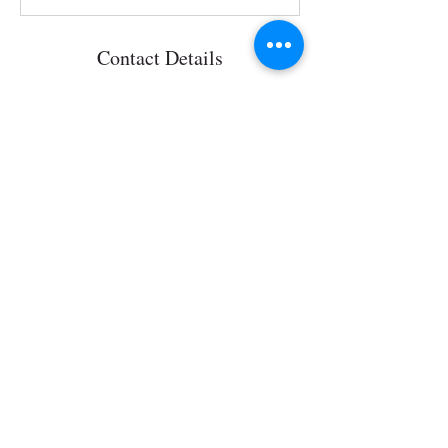
Contact Details
wisits@wisits.com
Colosseo, Piazza del Colosseo, Roma, RM, Italia
Wisits@wisits.com
Via Lazzaro Palazzi, 21
20124 Milan
VAT number
12864830152
Mission
Tour by theme
Services
Tour by place
Guides
Tour on sale
Visitors