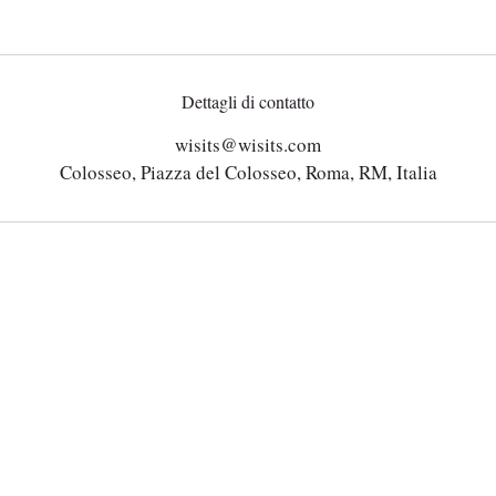
Dettagli di contatto
wisits@wisits.com
Colosseo, Piazza del Colosseo, Roma, RM, Italia
Mission
Tour per tipologia
Servizi
Tour per località
Guide
Tour in vendita
Visitatori