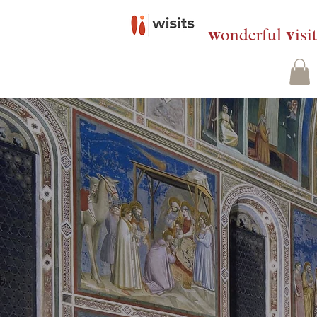
w
v
onderful
isi