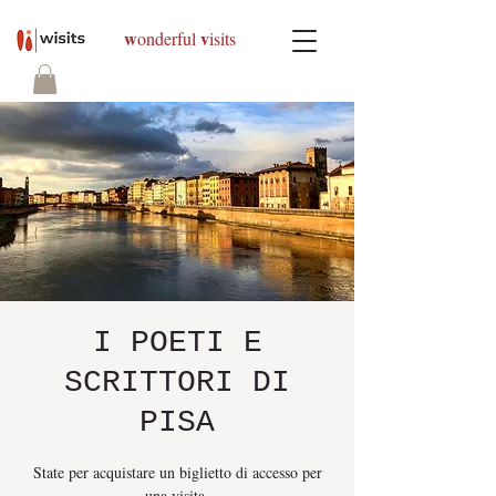
w
v
onderful
isits
I POETI E
SCRITTORI DI
PISA
State per acquistare un biglietto di accesso per
una visita.