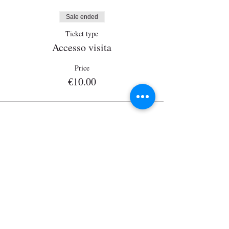
Sale ended
Ticket type
Accesso visita
Price
€10.00
Wisits@wisits.com
Via Lazzaro Palazzi, 21
20124 Milan
VAT number
12864830152
Mission
Tour by theme
Services
Tour by place
Guides
Tour on sale