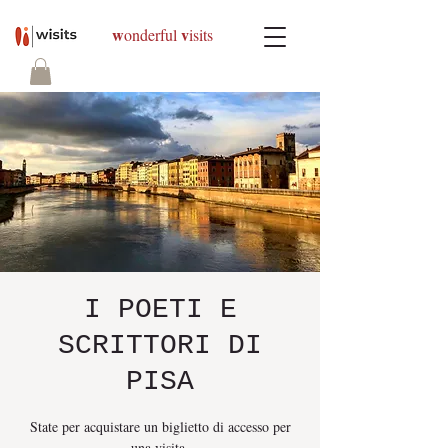
w
v
onderful
isits
I POETI E
SCRITTORI DI
PISA
State per acquistare un biglietto di accesso per
una visita.