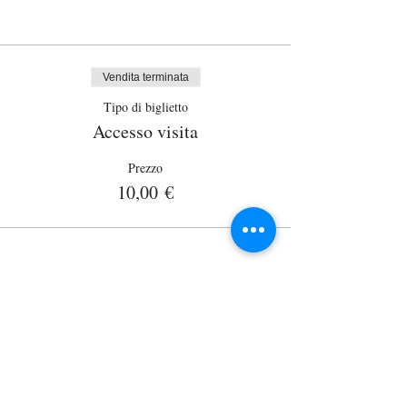
Biglietti
Vendita terminata
Tipo di biglietto
Accesso visita
Prezzo
10,00 €
Wisits
Via Lazzaro Palazzi, 21
20124 Milano
P. Iva
12864830152
wisits@wisits.com
pec.incomingpartners @ pec.it