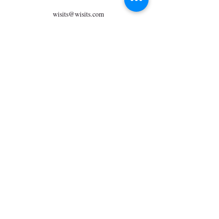
wisits@wisits.com
Colosseo, Piazza del Colosseo, Roma, RM, Italia
Wisits@wisits.com
Via Lazzaro Palazzi, 21
20124 Milan
VAT number
12864830152
Mission
Tour by theme
Services
Tour by place
Guides
Tour on sale
Visitors
About us
Contact us