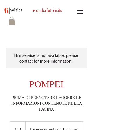
w
v
onderful
isits
This service is not available, please
contact for more information.
POMPEI
PRIMA DI PRENOTARE LEGGERE LE
INFORMAZIONI CONTENUTE NELLA
PAGINA
10
euros
€10
Escursione online 31 gennaio