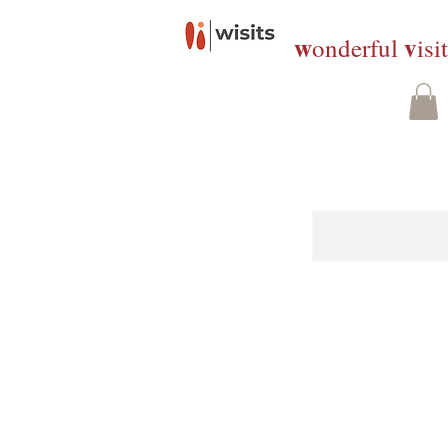
w
v
onderful
isi