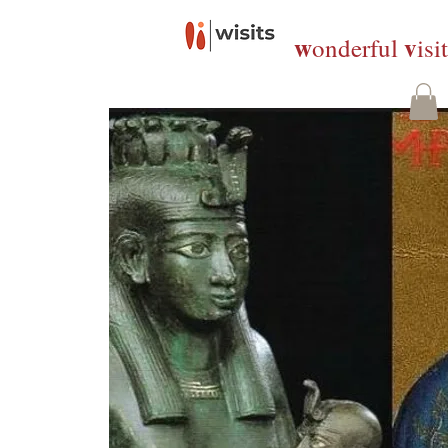
w
v
onderful
isi