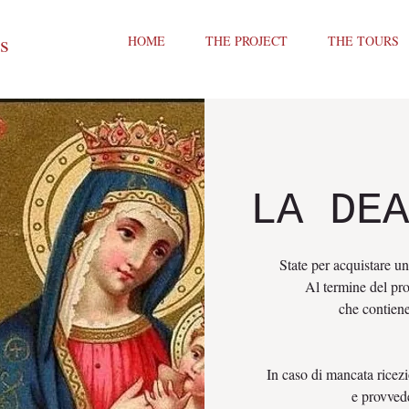
ts
HOME
THE PROJECT
THE TOURS
LA DEA
State per acquistare un
Al termine del pro
che contiene
In caso di mancata ricez
e provved