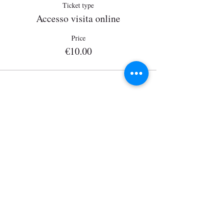
Ticket type
Accesso visita online
Price
€10.00
Wisits@wisits.com
Via Lazzaro Palazzi, 21
20124 Milan
VAT number
12864830152
Mission
Tour by theme
Services
Tour by place
Guides
Tour on sale
Visitors