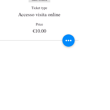
Ticket type
Accesso visita online
Price
€10.00
Wisits@wisits.com
Via Lazzaro Palazzi, 21
20124 Milan
VAT number
12864830152
Mission
Tour by theme
Services
Tour by place
Guides
Tour on sale
Visitors