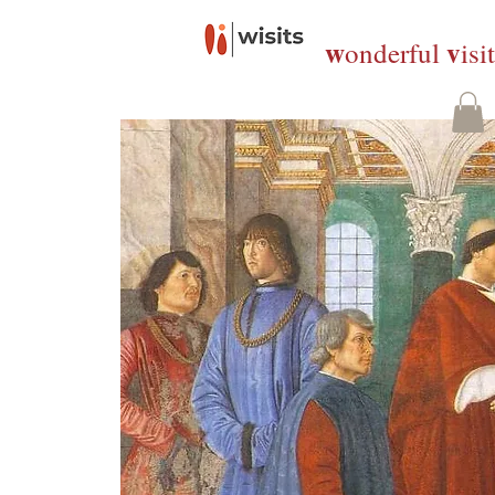
w
v
onderful
isi