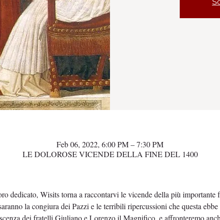
Sc
Feb 06, 2022, 6:00 PM – 7:30 PM
LE DOLOROSE VICENDE DELLA FINE DEL 1400
oro dedicato, Wisits torna a raccontarvi le vicende della più importante f
ranno la congiura dei Pazzi e le terribili ripercussioni che questa ebbe su
nza dei fratelli Giuliano e Lorenzo il Magnifico, e affronteremo anche