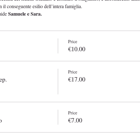
 il conseguente esilio dell’intera famiglia.
Samuele e Sara. 
uide 
Price
€10.00
Price
ep.
€17.00
Price
o
€7.00