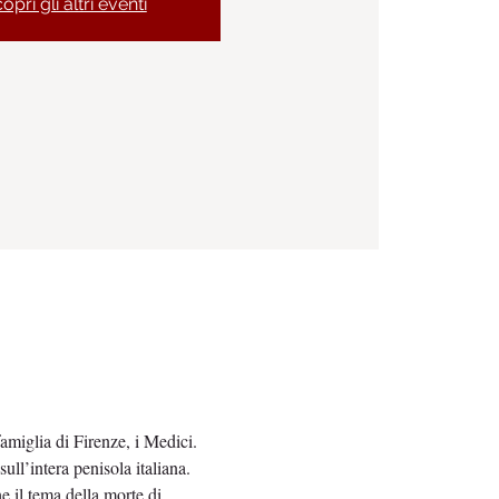
opri gli altri eventi
amiglia di Firenze, i Medici. 
ll’intera penisola italiana. 
 il tema della morte di 