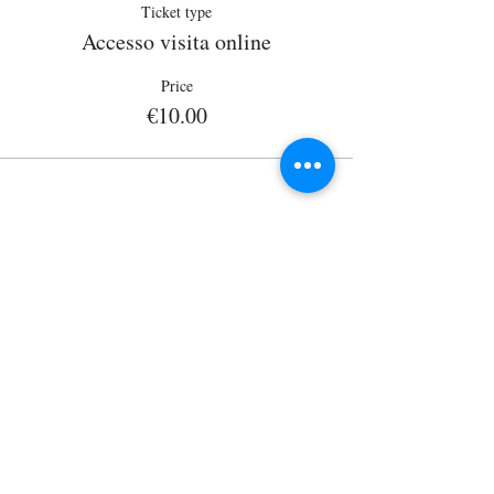
Ticket type
Accesso visita online
Price
€10.00
Wisits@wisits.com
Via Lazzaro Palazzi, 21
20124 Milan
VAT number
12864830152
Mission
Tour by theme
Services
Tour by place
Guides
Tour on sale
Visitors