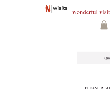
w
v
onderful
isi
Que
PLEASE REA