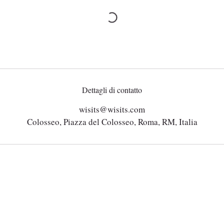
Dettagli di contatto
wisits@wisits.com
Colosseo, Piazza del Colosseo, Roma, RM, Italia
Mission
Tour per tipologia
Servizi
Tour per località
Guide
Tour in vendita
Visitatori