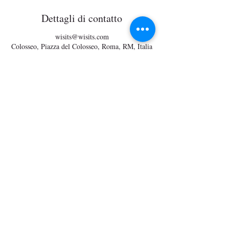
Dettagli di contatto
wisits@wisits.com
Colosseo, Piazza del Colosseo, Roma, RM, Italia
Wisits
Via Lazzaro Palazzi, 21
20124 Milano
P. Iva
12864830152
wisits@wisits.com
pec.incomingpartners @ pec.it
Mission
Tour per tipologia
Servizi
Tour per località
Guide
Tour in vendita