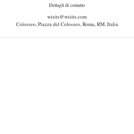
Dettagli di contatto
wisits@wisits.com
Colosseo, Piazza del Colosseo, Roma, RM, Italia
Mission
Tour per tipologia
Servizi
Tour per località
Guide
Tour in vendita
Visitatori