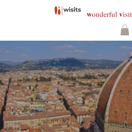
w
v
onderful
isi