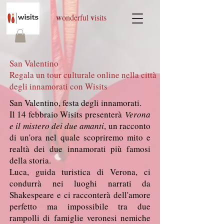
w
v
onderful
isits
San Valentino
Regala un tour culturale online nella città
degli innamorati con Wisits
San Valentino, festa degli innamorati.
Il 14 febbraio Wisits presenterà
Verona
e il mistero dei due amanti
, un racconto
di un'ora nel quale scopriremo mito e
realtà dei due innamorati più famosi
della storia.
Luca, guida turistica di Verona, ci
condurrà nei luoghi narrati da
Shakespeare e ci racconterà dell'amore
perfetto ma impossibile tra due
rampolli di famiglie veronesi nemiche