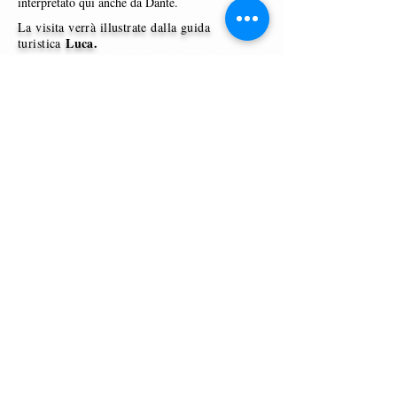
interpretato qui anche da Dante.
La visita verrà illustrate dalla guida
Luca.
turistica
14 febbraio 2020 alle ore
Calendario visita
18.00.
Wisits
Via Lazzaro Palazzi, 21
20124 Milano
P. Iva
12864830152
wisits@wisits.com
pec.incomingpartners @ pec.it
Mission
Tour per tipologia
Servizi
Tour per località
Guide
Tour in vendita
Visitatori