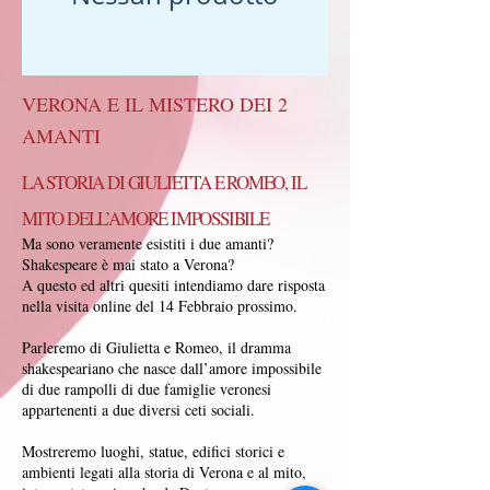
VERONA E IL MISTERO DEI 2
AMANTI
LA STORIA DI GIULIETTA E ROMEO, IL
MITO DELL’AMORE IMPOSSIBILE
Ma sono veramente esistiti i due amanti?
Shakespeare è mai stato a Verona?
A questo ed altri quesiti intendiamo dare risposta
nella visita online del 14 Febbraio prossimo.
Parleremo di Giulietta e Romeo, il dramma
shakespeariano che nasce dall’amore impossibile
di due rampolli di due famiglie veronesi
appartenenti a due diversi ceti sociali.
Mostreremo luoghi, statue, edifici storici e
ambienti legati alla storia di Verona e al mito,