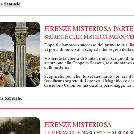
Samuele
.
ica
FIRENZE MISTERIOSA PARTE
SEGRETI E CULTI MISTERICI PAGÀNI C
Dopo il clamoroso successo del primo tour sulla
vi porta di nuovo alla scoperta dei segreti della c
Visiterete la chiesa di Santa Trinita, scrigno di t
attenzione alla Cappella Sassetti, testimonianza d
culti misterici.
Scoprirete, poi, che, forse, Leonardo non era il f
fratellastro segreto di Lorenzo il Magnifico e ch
Cristoforo Colombo ma da altri personaggi, tra i
Samuele.
ica
FIRENZE MISTERIOSA
LE MERAVIGLIE NASCOSTE ED I SUOI S