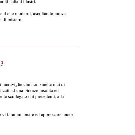
ti italiani illustri.
tichi che moderni, ascoltando nuove
e di mistero.
3
di meraviglie che non smette mai di
dicati ad una Firenze insolita ed
nte scollegato dai precedenti, alla
he vi faranno amare ed apprezzare ancor