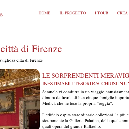
ts
HOME
IL PROGETTO
I TOUR
CREA
 città di Firenze
vigliosa città di Firenze
LE SORPRENDENTI MERAVIGL
INESTIMABILI TESORI RACCHIUSI IN 
Samuele vi condurrà in un viaggio entusiasmante a
dimora da favola di ben cinque famiglie importan
Medici, che ne fece la propria “reggia”.
L’edificio ospita straordinarie collezioni, la più 
sicuramente la Galleria Palatina, della quale am
quali opera del grande Raffaello.