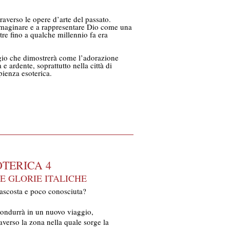
raverso le opere d’arte del passato.
mmaginare e a rappresentare Dio come una
re fino a qualche millennio fa era
io che dimostrerà come l’adorazione
e ardente, soprattutto nella città di
apienza esoterica.
OTERICA 4
E GLORIE ITALICHE
 nascosta e poco conosciuta?
condurrà in un nuovo viaggio,
verso la zona nella quale sorge la