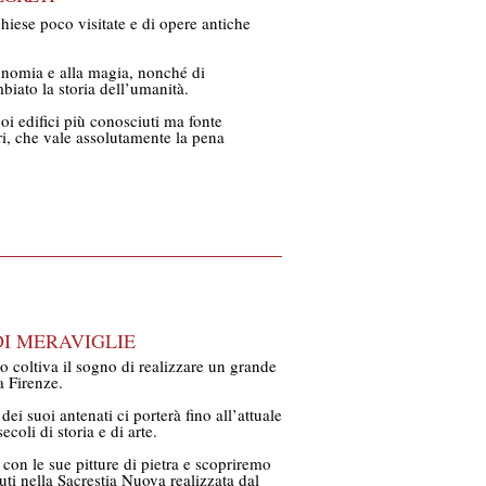
 chiese poco visitate e di opere antiche
tronomia e alla magia, nonché di
iato la storia dell’umanità.
oi edifici più conosciuti ma fonte
eri, che vale assolutamente la pena
DI MERAVIGLIE
 coltiva il sogno di realizzare un grande
a Firenze.
ei suoi antenati ci porterà fino all’attuale
coli di storia e di arte.
con le sue pitture di pietra e scopriremo
uti nella Sacrestia Nuova realizzata dal