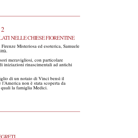
 2
ELATI NELLE CHIESE FIORENTINE
 Firenze Misteriosa ed esoterica, Samuele
ittà.
esori meravigliosi, con particolare
i iniziazioni rinascimentali ad antichi
iglio di un notaio di Vinci bensì il
e l’America non è stata scoperta da
 quali la famiglia Medici.
EGRETI