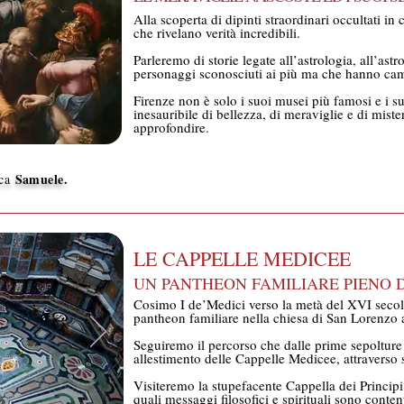
Alla scoperta di dipinti straordinari occultati in
che rivelano verità incredibili.
Parleremo di storie legate all’astrologia, all’as
personaggi sconosciuti ai più ma che hanno camb
Firenze non è solo i suoi musei più famosi e i su
inesauribile di bellezza, di meraviglie e di mist
approfondire.
Samuele.
ica
LE CAPPELLE MEDICEE
UN PANTHEON FAMILIARE PIENO 
Cosimo I de’Medici verso la metà del XVI secolo
pantheon familiare nella chiesa di San Lorenzo 
Seguiremo il percorso che dalle prime sepolture d
allestimento delle Cappelle Medicee, attraverso se
Visiteremo la stupefacente Cappella dei Principi 
quali messaggi filosofici e spirituali sono conten