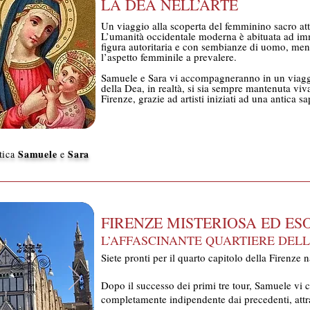
LA DEA NELL’ARTE
Un viaggio alla scoperta del femminino sacro att
L’umanità occidentale moderna è abituata ad i
figura autoritaria e con sembianze di uomo, ment
l’aspetto femminile a prevalere.
Samuele e Sara vi accompagneranno in un viagg
della Dea, in realtà, si sia sempre mantenuta viva 
Firenze, grazie ad artisti iniziati ad una antica s
Samuele
Sara
stica
e
FIRENZE MISTERIOSA ED ES
L’AFFASCINANTE QUARTIERE DELL
Siete pronti per il quarto capitolo della Firenze
Dopo il successo dei primi tre tour, Samuele vi 
completamente indipendente dai precedenti, attra