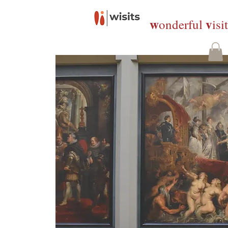
w
v
onderful
isi