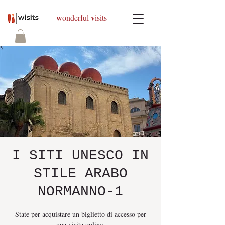
w
v
onderful
isits
I SITI UNESCO IN
STILE ARABO
NORMANNO-1
State per acquistare un biglietto di accesso per
una visita online.