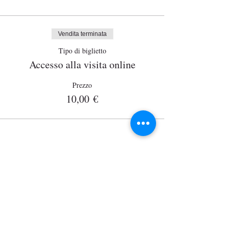
Biglietti
Vendita terminata
Tipo di biglietto
Accesso alla visita online
Prezzo
10,00 €
Wisits
Via Lazzaro Palazzi, 21
20124 Milano
P. Iva
12864830152
wisits@wisits.com
pec.incomingpartners @ pec.it