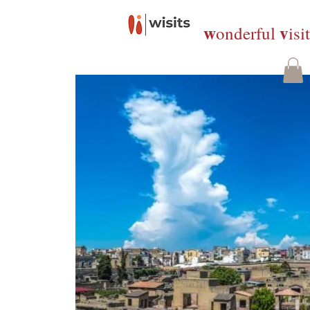
w
v
onderful
isi