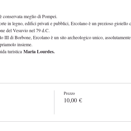
Info sull'evento
è conservata meglio di Pompei.
rte in legno, edifici privati e pubblici, Ercolano è un prezioso gioiello ch
one del Vesuvio nel 79 d.C.
lo III di Borbone, Ercolano è un sito archeologico unico, assolutamente 
priamolo insieme.
Maria Lourdes.
uida turistica 
Biglietti
Prezzo
10,00 €