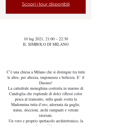
Scopri i tour disponibili
Orario & Sede
10 lug 2021, 21:00 – 22:30
IL SIMBOLO DI MILANO
Info sull'evento
C’è una chiesa a Milano che si distingue tra tutte
le altre, per altezza, imponenza e bellezza. E’ il
Duomo!
La cattedrale meneghina costruita in marmo di
Candoglia che risplende di dolci riflessi color
pesca al tramonto, sulla quale svetta la
Madonnina tutta d’oro; adornata da guglie,
statue, doccioni, archi rampanti e vetrate
istoriate.
Un vero e proprio spettacolo architettonico, la
cui gestazione sfiora i 600 anni e che ancora