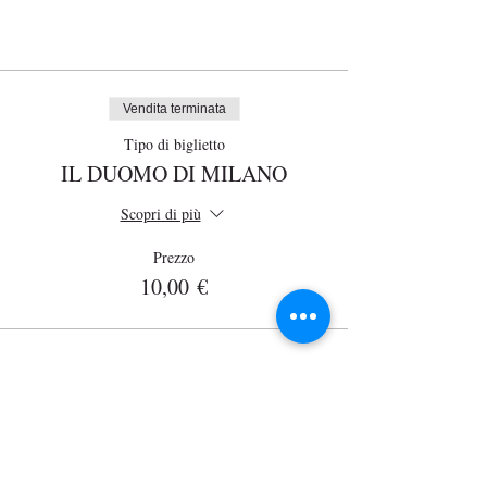
prevede cura e manutenzione maniacale…una
storia tutta da scoprire!
Biglietti
Vendita terminata
Tipo di biglietto
IL DUOMO DI MILANO
Scopri di più
Prezzo
10,00 €
Wisits
Via Lazzaro Palazzi, 21
20124 Milano
P. Iva
12864830152