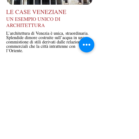
LE CASE VENEZIANE
UN ESEMPIO UNICO DI
ARCHITETTURA
L’architettura di Venezia è unica, straordinaria.
Splendide dimore costruite sull’acqua in una
commistione di stili derivati dalle relazioni
commerciali che la città intrattenne con
l’Oriente.
I palazzi, le residenze dei ricchi mercanti, si
ergono maestosi sull’acqua e tuttavia, non
offrono solo splendidi superfici, poiché vennero
progettati per essere anche estremamente
funzionali.
Scopriremo come vennero realizzati questi
grandiosi edifici su terreni paludosi, come
funzionassero, vedremo la loro evoluzione nel
tempo, da rudimentali capanni a meravigliosi
monumenti!
La visite verranno illustrate dalla guida
Laura.
turistica